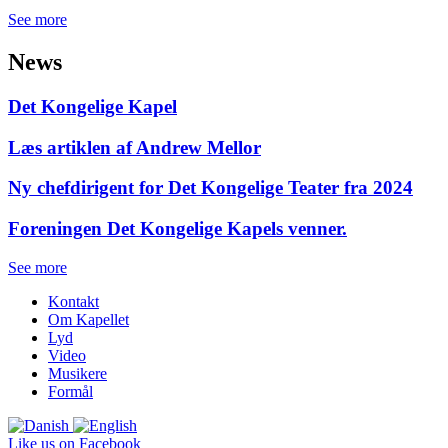
See more
News
Det Kongelige Kapel
Læs artiklen af Andrew Mellor
Ny chefdirigent for Det Kongelige Teater fra 2024
Foreningen Det Kongelige Kapels venner.
See more
Kontakt
Om Kapellet
Lyd
Video
Musikere
Formål
Like us on Facebook