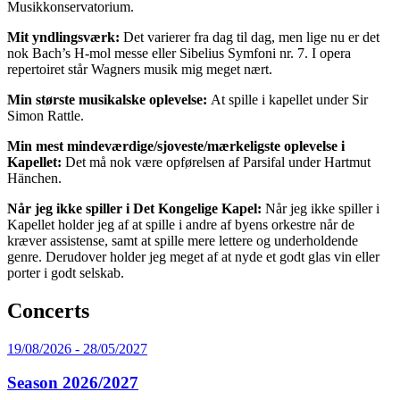
Musikkonservatorium.
Mit yndlingsværk:
Det varierer fra dag til dag, men lige nu er det
nok Bach’s H-mol messe eller Sibelius Symfoni nr. 7. I opera
repertoiret står Wagners musik mig meget nært.
Min største musikalske oplevelse:
At spille i kapellet under Sir
Simon Rattle.
Min mest mindeværdige/sjoveste/mærkeligste oplevelse i
Kapellet:
Det må nok være opførelsen af Parsifal under Hartmut
Hänchen.
Når jeg ikke spiller i Det Kongelige Kapel:
Når jeg ikke spiller i
Kapellet holder jeg af at spille i andre af byens orkestre når de
kræver assistense, samt at spille mere lettere og underholdende
genre. Derudover holder jeg meget af at nyde et godt glas vin eller
porter i godt selskab.
Concerts
19/08/2026
-
28/05/2027
Season 2026/2027