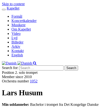
Skip to content
Kapellet
Toggle
navigation
Formål
Koncertkalender
Musikere
Om Kapellet
Video
Lyd
Billeder
Arkiv
Kontakt
English
Search for:
Position
2. solo trompet
Member since
2010
Orchestra number
1052
Lars Husum
Min uddannelse:
Bachelor i trompet fra Det Kongelige Danske