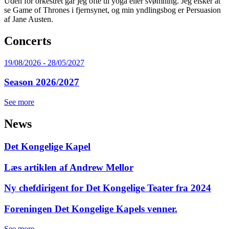
Uden for orkestret går jeg ofte til yoga eller svømning. Jeg elsker at
se Game of Thrones i fjernsynet, og min yndlingsbog er Persuasion
af Jane Austen.
Concerts
19/08/2026
-
28/05/2027
Season 2026/2027
See more
News
Det Kongelige Kapel
Læs artiklen af Andrew Mellor
Ny chefdirigent for Det Kongelige Teater fra 2024
Foreningen Det Kongelige Kapels venner.
See more