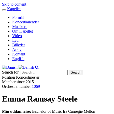
Skip to content
Kapellet
Toggle
navigation
Formål
Koncertkalender
Musikere
Om Kapellet
Video
Lyd
Billeder
Arkiv
Kontakt
English
Search for:
Position
Koncertmester
Member since
2015
Orchestra number
1069
Emma Ramsay Steele
Min uddannelse:
Bachelor of Music fra Carnegie Mellon