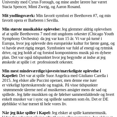
University med Cyrus Forough, og mine andre lærere har været
Stacia Spencer, Mimi Zweig, og Aaron Rosand.
Mit yndlingsværk:
Min favorit symfoni er Beethoven #7, og min
favorit opera er Barberen i Sevilla.
Min største musikalske oplevelse:
Jeg glemmer aldrig oplevelsen
af at spille Beethovens 7 med mit ungdoms orkester (Chicago Youth
Symphony Orchestra) da jeg var kun 15 år. Vi var på turné i
Europa, hvor jeg oplevede den europæiske kultur for første gang, og
vi havde øvet rigtig meget. Symfonien var fuld af energi og rytmisk
drive, og jeg holdt af og forstod komponistens musik på en dybere
plan. Det var også tidspunktet hvor jeg begyndte at indse at jeg
ønskede at spille i et professionelt orkester.
Min mest mindeværdige/sjoveste/mærkeligste oplevelse i
Kapellet:
Det var at spille Suor Angelica med Giuliano Carella i
2015. Jeg elsker alle Puccini operaer, men denne ene især
er virkeligt hjerteskærende og tragisk. På visse tidspunkter
strømmende tårerne ned af musikernes ansigter mens de sad og
spillede. Jeg følte musikken og de følelser sammenfaldende og hvert
enkelt musiker var i sync og spillede sammen som én. Det er DE
øjeblikke vi har trænet til hele vores liv.
Når jeg ikke spiller i Kapel:
Jeg elsker at spille kammermusik.