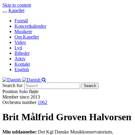
Skip to content
Kapellet
Toggle
navigation
Formål
Koncertkalender
Musikere
Om Kapellet
Video
Lyd
Billeder
Arkiv
Kontakt
English
Search for:
Position
Solo fløjte
Member since
2013
Orchestra number
1062
Brit Målfrid Groven Halvorsen
Min uddannelse:
Det Kgl Danske Musikkonservatorium,