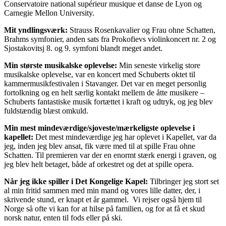
Conservatoire national supérieur musique et danse de Lyon og
Carnegie Mellon University.
Mit yndlingsværk:
Strauss Rosenkavalier og Frau ohne Schatten,
Brahms symfonier, anden sats fra Prokofievs violinkoncert nr. 2 og
Sjostakovitsj 8. og 9. symfoni blandt meget andet.
Min største musikalske oplevelse:
Min seneste virkelig store
musikalske oplevelse, var en koncert med Schuberts oktet til
kammermusikfestivalen i Stavanger. Det var en meget personlig
fortolkning og en helt særlig kontakt mellem de åtte musikere –
Schuberts fantastiske musik fortættet i kraft og udtryk, og jeg blev
fuldstændig blæst omkuld.
Min mest mindeværdige/sjoveste/mærkeligste oplevelse i
kapellet:
Det mest mindeværdige jeg har oplevet i Kapellet, var da
jeg, inden jeg blev ansat, fik være med til at spille Frau ohne
Schatten. Til premieren var der en enormt stærk energi i graven, og
jeg blev helt betaget, både af orkestret og det at spille opera.
Når jeg ikke spiller i Det Kongelige Kapel:
Tilbringer jeg stort set
al min fritid sammen med min mand og vores lille datter, der, i
skrivende stund, er knapt et år gammel. Vi rejser også hjem til
Norge så ofte vi kan for at hilse på familien, og for at få et skud
norsk natur, enten til fods eller på ski.